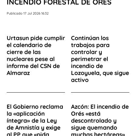
INCENDIO FORESTAL DE ORÉS
Publicado 17 Jul 2026 16:32
Urtasun pide cumplir
Continúan los
el calendario de
trabajos para
cierre de las
controlar y
nucleares pese al
perimetrar el
informe del CSN de
incendio de
Almaraz
Lozoyuela, que sigue
activo
El Gobierno reclama
Azcón: El incendio de
la «aplicación
Orés «está
íntegra» de la Ley
descontrolado y
de Amnistía y exige
sigue quemando
al PP que «pida
muchas hectáreas»