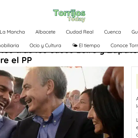
a-La Mancha
Albacete
Ciudad Real
Cuenca
Gu
obiliaria
Ocio y Cultura
🌤️ El tiempo
Conoce Torr
tos tras los casos Leire y Zapate
re el PP