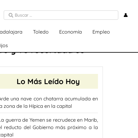
👤
adalajara
Toledo
Economía
Empleo
ijos
ro y ve recortada su
Lo Más Leído Hoy
Arde una nave con chatarra acumulada en
la zona de la Hípica en la capital
La guerra de Yemen se recrudece en Marib,
el reducto del Gobierno más próximo a la
capital