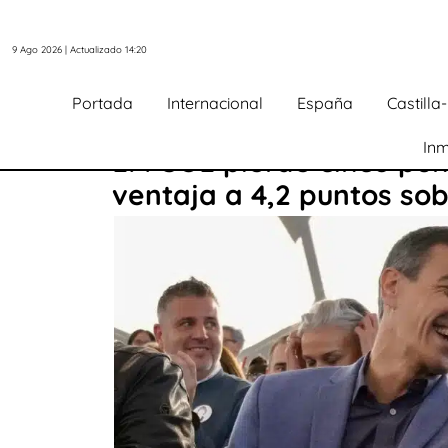
9 Ago 2026 | Actualizado 14:20
Portada
Internacional
España
Castill
Inm
El PSOE pierde cinco pun
ventaja a 4,2 puntos sob