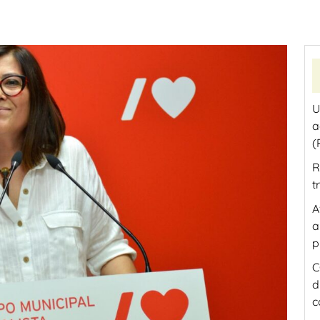
U
a
(
R
t
A
a
p
C
d
c