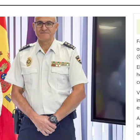
F
a
(
E
h
c
V
e
A
i
a