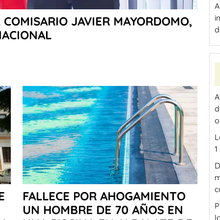
A
i
L COMISARIO JAVIER MAYORDOMO,
d
NACIONAL
A
d
o
L
1
D
m
c
E
FALLECE POR AHOGAMIENTO
P
UN HOMBRE DE 70 AÑOS EN
l