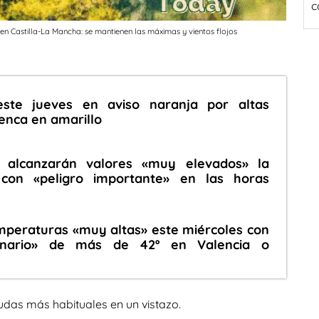
c
n Castilla-La Mancha: se mantienen las máximas y vientos flojos
este jueves en aviso naranja por altas
enca en amarillo
 alcanzarán valores «muy elevados» la
con «peligro importante» en las horas
mperaturas «muy altas» este miércoles con
rdinario» de más de 42º en Valencia o
udas más habituales en un vistazo.