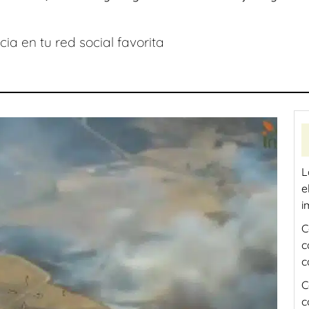
ia en tu red social favorita
L
e
i
C
c
c
C
c