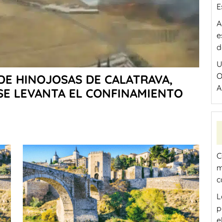
E
A
e
d
U
O
 DE HINOJOSAS DE CALATRAVA,
A
 SE LEVANTA EL CONFINAMIENTO
C
m
c
L
p
e