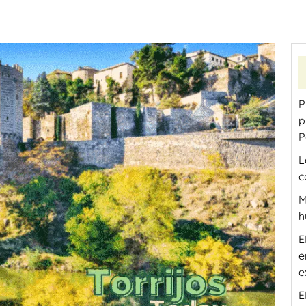
P
p
P
L
c
M
h
E
e
e
E