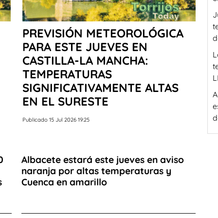
J
t
PREVISIÓN METEOROLÓGICA
d
PARA ESTE JUEVES EN
L
CASTILLA-LA MANCHA:
t
TEMPERATURAS
L
SIGNIFICATIVAMENTE ALTAS
A
EN EL SURESTE
e
d
Publicado 15 Jul 2026 19:25
0
Albacete estará este jueves en aviso
naranja por altas temperaturas y
s
Cuenca en amarillo