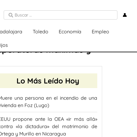
👤
adalajara
Toledo
Economía
Empleo
ijos
emperaturas máximas y
Lo Más Leído Hoy
Muere una persona en el incendio de una
vivienda en Foz (Lugo)
EEUU propone ante la OEA «ir más allá»
contra «la dictadura» del matrimonio de
Ortega y Murillo en Nicaragua