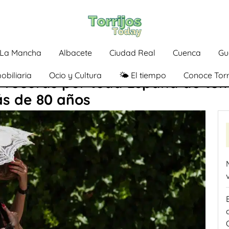
a-La Mancha
Albacete
Ciudad Real
Cuenca
Gu
obiliaria
Ocio y Cultura
🌤️ El tiempo
Conoce Torr
o récords por toda España de t
ás de 80 años