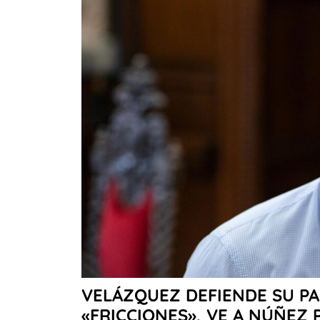
VELÁZQUEZ DEFIENDE SU PA
«FRICCIONES», VE A NÚÑEZ