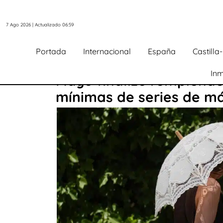
7 Ago 2026 | Actualizado 06:59
Portada
Internacional
España
Castill
Inm
Mayo finalizó rompiend
mínimas de series de m