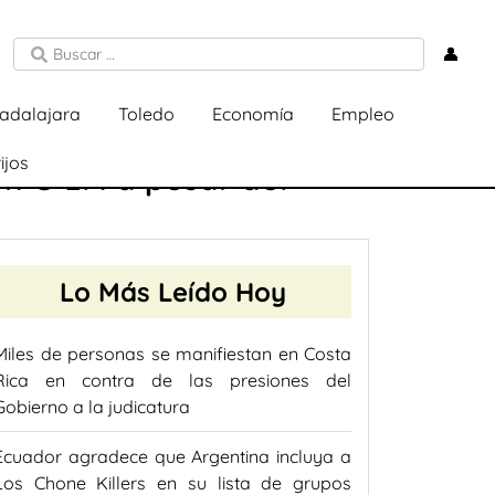
👤
adalajara
Toledo
Economía
Empleo
ijos
en C-LM a pesar del
Lo Más Leído Hoy
Miles de personas se manifiestan en Costa
Rica en contra de las presiones del
Gobierno a la judicatura
Ecuador agradece que Argentina incluya a
Los Chone Killers en su lista de grupos