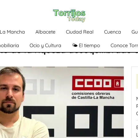
a-La Mancha
Albacete
Ciudad Real
Cuenca
Gu
obiliaria
Ocio y Cultura
🌤️ El tiempo
Conoce Torr
o de la riqueza desequilibrado 