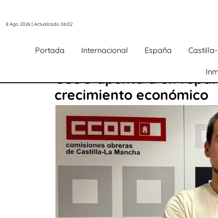
8 Ago 2026 | Actualizado 06:02
Portada
Internacional
España
Castill
Inm
CCOO apunta a un repart
crecimiento económico