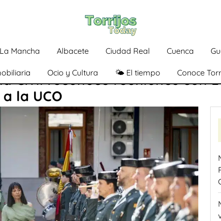
a-La Mancha
Albacete
Ciudad Real
Cuenca
Gu
obiliaria
Ocio y Cultura
🌤️ El tiempo
Conoce Torr
ia Civil reconoce reuniones con L
 a la UCO