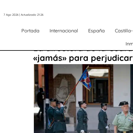
7 Ago 2026 | Actualizado 21:26
Portada
Internacional
España
Castill
Inm
La directora de la Guard
«jamás» para perjudicar