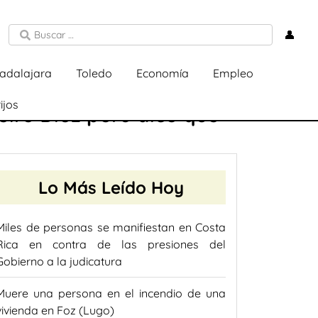
👤
adalajara
Toledo
Economía
Empleo
ijos
eire Díez pero dice que
Lo Más Leído Hoy
Miles de personas se manifiestan en Costa
Rica en contra de las presiones del
Gobierno a la judicatura
Muere una persona en el incendio de una
vivienda en Foz (Lugo)