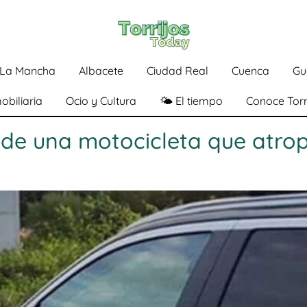
a-La Mancha
Albacete
Ciudad Real
Cuenca
Gu
obiliaria
Ocio y Cultura
🌤️ El tiempo
Conoce Torr
de una motocicleta que atrop