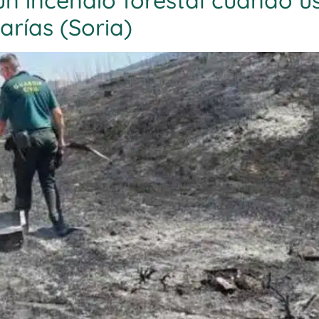
un incendio forestal cuando u
rías (Soria)