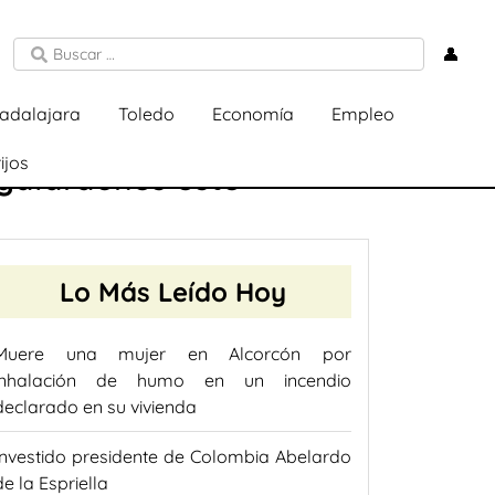
👤
adalajara
Toledo
Economía
Empleo
ijos
galardones este
Lo Más Leído Hoy
Muere una mujer en Alcorcón por
inhalación de humo en un incendio
declarado en su vivienda
Investido presidente de Colombia Abelardo
de la Espriella