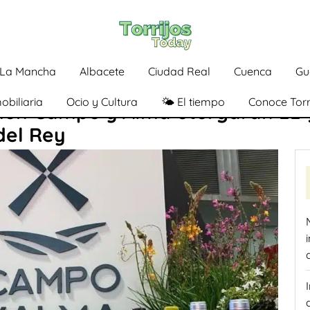
a-La Mancha
Albacete
Ciudad Real
Cuenca
Gu
obiliaria
Ocio y Cultura
🌤️ El tiempo
Conoce Torr
ción Campo y Alma otorgarán 22 
del Rey