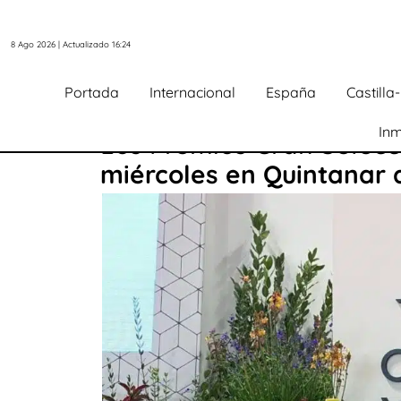
8 Ago 2026 | Actualizado 16:24
Portada
Internacional
España
Castill
Inm
Los Premios Gran Selec
miércoles en Quintanar 