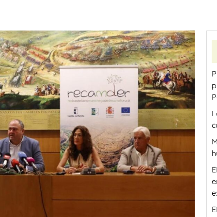
P
p
P
L
c
M
h
E
e
e
E