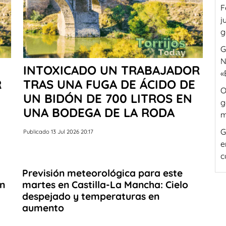
F
j
g
G
N
INTOXICADO UN TRABAJADOR
«
R
TRAS UNA FUGA DE ÁCIDO DE
O
UN BIDÓN DE 700 LITROS EN
g
UNA BODEGA DE LA RODA
m
G
Publicado 13 Jul 2026 20:17
e
c
Previsión meteorológica para este
en
martes en Castilla-La Mancha: Cielo
despejado y temperaturas en
aumento