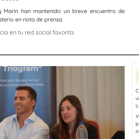
 y Marín han mantenido un breve encuentro de
sterio en nota de prensa.
ia en tu red social favorita
C
u
L
V
p
c