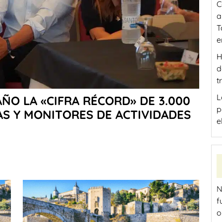
a
T
e
H
d
t
L
ÑO LA «CIFRA RÉCORD» DE 3.000
p
S Y MONITORES DE ACTIVIDADES
e
N
f
o