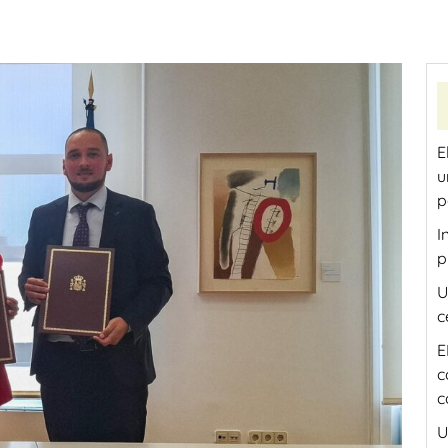
E
u
p
I
p
U
c
E
c
c
U