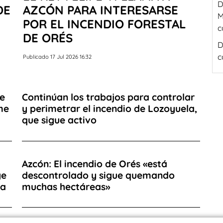
D
DE
AZCÓN PARA INTERESARSE
M
POR EL INCENDIO FORESTAL
c
DE ORÉS
D
c
Publicado 17 Jul 2026 16:32
de
Continúan los trabajos para controlar
me
y perimetrar el incendio de Lozoyuela,
que sigue activo
Azcón: El incendio de Orés «está
ge
descontrolado y sigue quemando
la
muchas hectáreas»