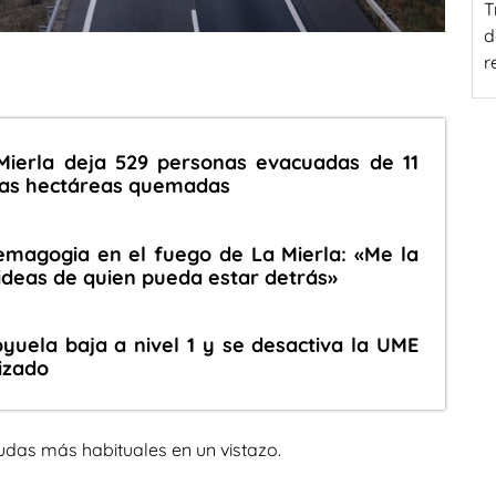
T
d
r
 Mierla deja 529 personas evacuadas de 11
 las hectáreas quemadas
emagogia en el fuego de La Mierla: «Me la
 ideas de quien pueda estar detrás»
oyuela baja a nivel 1 y se desactiva la UME
lizado
udas más habituales en un vistazo.