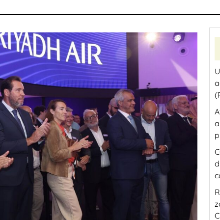
U
a
(
A
a
p
C
d
c
R
z
C