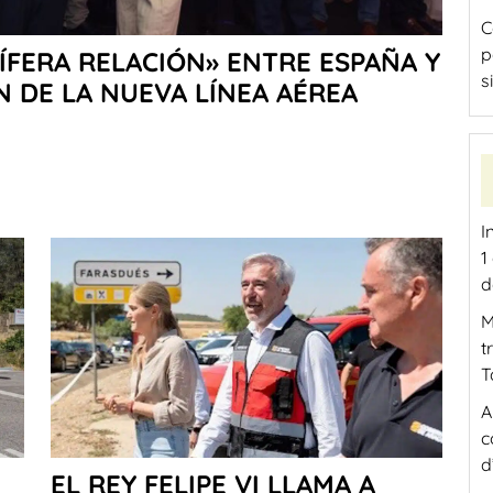
C
p
ÍFERA RELACIÓN» ENTRE ESPAÑA Y
s
N DE LA NUEVA LÍNEA AÉREA
I
1
d
M
t
T
A
c
d
EL REY FELIPE VI LLAMA A