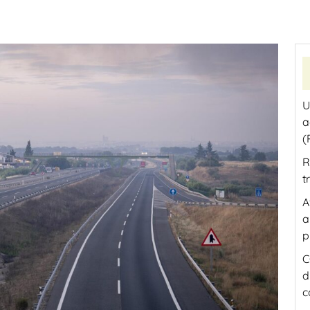
U
a
(
R
t
A
a
p
C
d
c