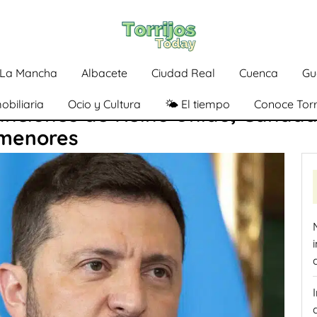
a-La Mancha
Albacete
Ciudad Real
Cuenca
Gu
obiliaria
Ocio y Cultura
🌤️ El tiempo
Conoce Torr
anciones de Reino Unido, Canadá
 menores