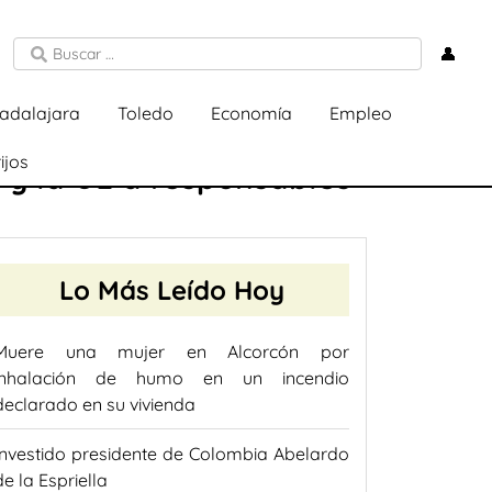
👤
adalajara
Toledo
Economía
Empleo
ijos
 y la UE a responsables
Lo Más Leído Hoy
Muere una mujer en Alcorcón por
inhalación de humo en un incendio
declarado en su vivienda
Investido presidente de Colombia Abelardo
de la Espriella