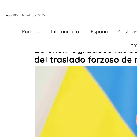
8 Ago 2026 | Actualizado 16:35
Portada
Internacional
España
Castill
Inm
Zelenski agradece las s
del traslado forzoso de