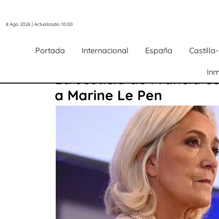
8 Ago 2026 | Actualizado 10:00
Portada
Internacional
España
Castill
Inm
La Justicia de Francia c
a Marine Le Pen