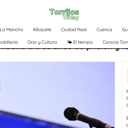
a-La Mancha
Albacete
Ciudad Real
Cuenca
Gu
obiliaria
Ocio y Cultura
🌤️ El tiempo
Conoce Torr
ondena a tres años de prisión y 1