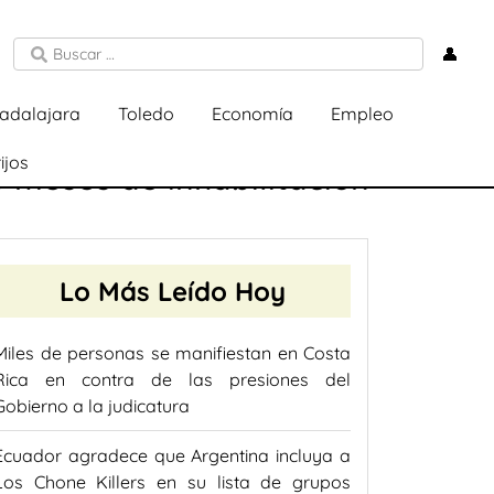
👤
adalajara
Toledo
Economía
Empleo
ijos
5 meses de inhabilitación
Lo Más Leído Hoy
Miles de personas se manifiestan en Costa
Rica en contra de las presiones del
Gobierno a la judicatura
Ecuador agradece que Argentina incluya a
Los Chone Killers en su lista de grupos