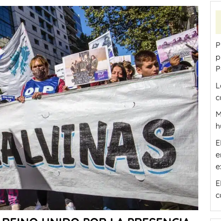
P
p
P
L
c
M
h
E
e
e
E
c