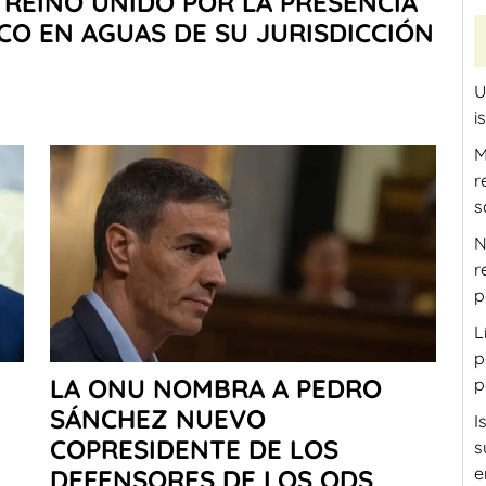
REINO UNIDO POR LA PRESENCIA
CO EN AGUAS DE SU JURISDICCIÓN
U
i
M
r
s
N
r
p
L
p
LA ONU NOMBRA A PEDRO
p
SÁNCHEZ NUEVO
I
COPRESIDENTE DE LOS
s
e
DEFENSORES DE LOS ODS