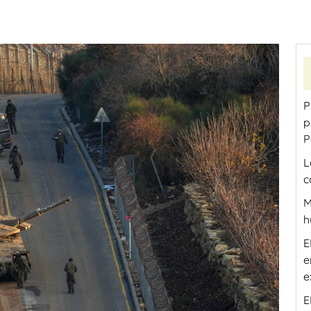
P
p
P
L
c
M
h
E
e
e
E