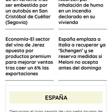
ser embestido por
inhalación de humo
un autobús en San
en un incendio
Cristóbal de Cuéllar
declarado en su
(Segovia)
vivienda
Economía-El sector
España emplaza a
del vino de Jerez
Italia a recuperar ya
apuesta por
‘Schengen’ y se
productos premium
reserva medidas si
para mejorar ventas
Meloni no acepta
tras caer un 6% las
antes del domingo
exportaciones
ESPAÑA
Denuncian el logo sexista de una peña taurina de