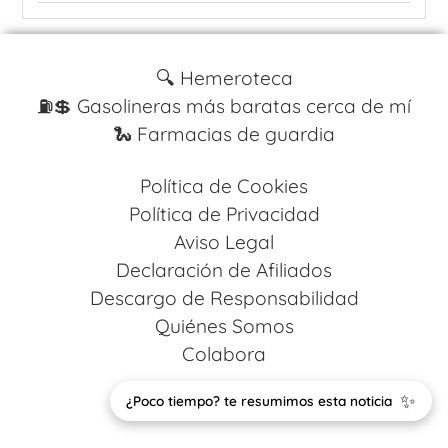
🔍 Hemeroteca
⛽️💲 Gasolineras más baratas cerca de mí
🐍 Farmacias de guardia
Política de Cookies
Política de Privacidad
Aviso Legal
Declaración de Afiliados
Descargo de Responsabilidad
Quiénes Somos
Colabora
✨
Design by
Codestack Solutions
¿Poco tiempo? te resumimos esta noticia