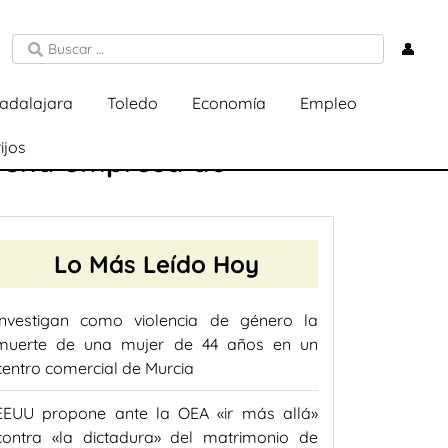
👤
adalajara
Toledo
Economía
Empleo
ijos
n una empresa de
Lo Más Leído Hoy
Investigan como violencia de género la
muerte de una mujer de 44 años en un
centro comercial de Murcia
EEUU propone ante la OEA «ir más allá»
contra «la dictadura» del matrimonio de