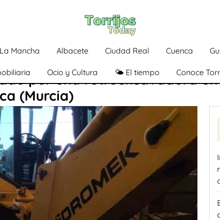
a-La Mancha
Albacete
Ciudad Real
Cuenca
Gu
obiliaria
Ocio y Cultura
🌤️ El tiempo
Conoce Torr
ado por una retroexcavadora e
ca (Murcia)