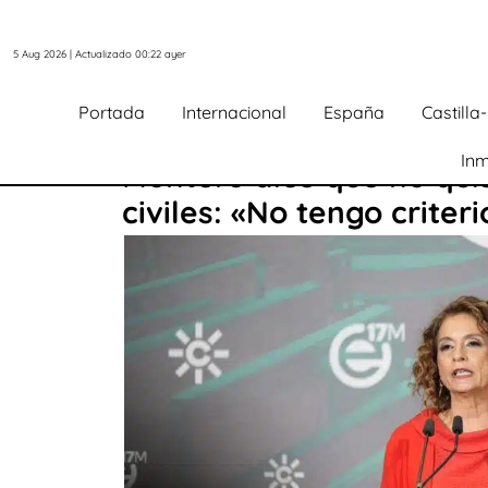
5 Aug 2026 | Actualizado 00:22 ayer
Portada
Internacional
España
Castill
Inm
Montero dice que no quis
civiles: «No tengo criter