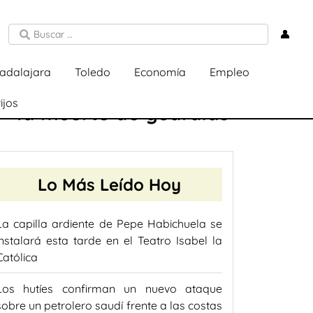
👤
adalajara
Toledo
Economía
Empleo
ijos
l» la muerte de guardias
Lo Más Leído Hoy
La capilla ardiente de Pepe Habichuela se
instalará esta tarde en el Teatro Isabel la
Católica
Los hutíes confirman un nuevo ataque
sobre un petrolero saudí frente a las costas