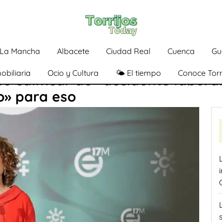
a-La Mancha
Albacete
Ciudad Real
Cuenca
Gu
obiliaria
Ocio y Cultura
🌤️ El tiempo
Conoce Torr
o calificar de «accidente labora
io» para eso