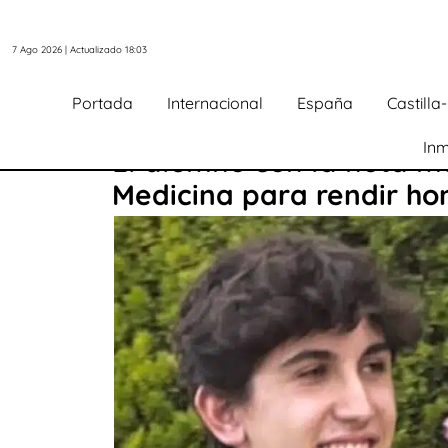
7 Ago 2026 | Actualizado 18:03
Portada
Internacional
España
Castill
Inm
El alumno con la nota má
Medicina para rendir ho