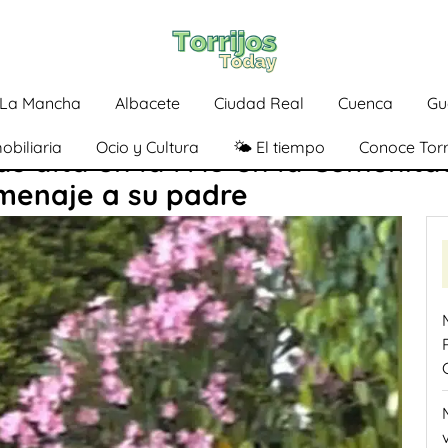
a-La Mancha
Albacete
Ciudad Real
Cuenca
Gu
obiliaria
Ocio y Cultura
🌤️ El tiempo
Conoce Torr
s alta en la PAU en la Comunitat
menaje a su padre