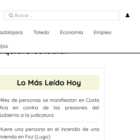
👤
adalajara
Toledo
Economía
Empleo
ijos
 quiere estudiar
Lo Más Leído Hoy
Miles de personas se manifiestan en Costa
Rica en contra de las presiones del
Gobierno a la judicatura
Muere una persona en el incendio de una
vivienda en Foz (Lugo)