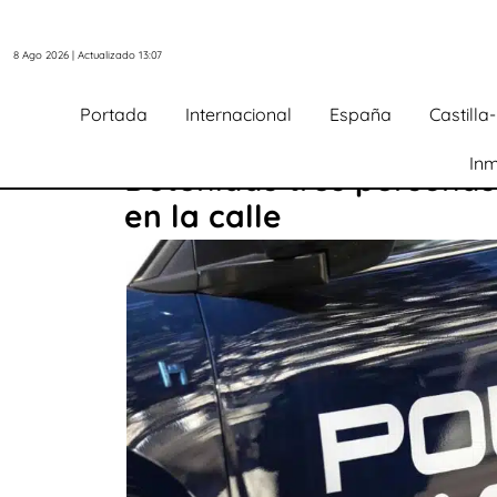
8 Ago 2026 | Actualizado 13:07
Portada
Internacional
España
Castill
Inm
Detenidas tres personas
en la calle