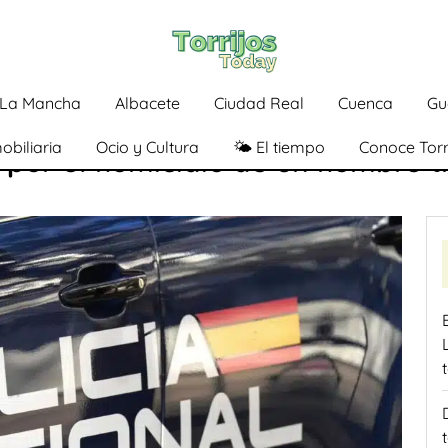
a-La Mancha
Albacete
Ciudad Real
Cuenca
Gu
obiliaria
Ocio y Cultura
🌤️ El tiempo
Conoce Torr
 por el homicidio de un hombre t