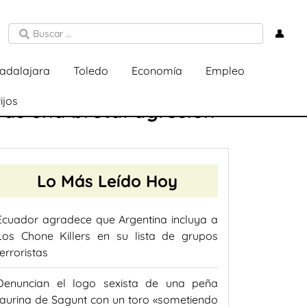
👤
adalajara
Toledo
Economía
Empleo
ijos
ras una brutal agresión
Lo Más Leído Hoy
Ecuador agradece que Argentina incluya a
Los Chone Killers en su lista de grupos
terroristas
Denuncian el logo sexista de una peña
taurina de Sagunt con un toro «sometiendo