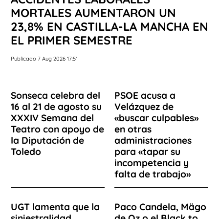
MORTALES AUMENTARON UN
23,8% EN CASTILLA-LA MANCHA EN
EL PRIMER SEMESTRE
Publicado 7 Aug 2026 17:51
Sonseca celebra del
PSOE acusa a
16 al 21 de agosto su
Velázquez de
XXXIV Semana del
«buscar culpables»
Teatro con apoyo de
en otras
la Diputación de
administraciones
Toledo
para «tapar su
incompetencia y
falta de trabajo»
UGT lamenta que la
Paco Candela, Mägo
siniestralidad
de Oz o el Black to