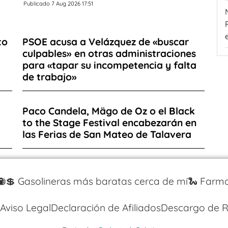
Publicado 7 Aug 2026 17:51
to
PSOE acusa a Velázquez de «buscar
culpables» en otras administraciones
para «tapar su incompetencia y falta
de trabajo»
Paco Candela, Mägo de Oz o el Black
-
to the Stage Festival encabezarán en
las Ferias de San Mateo de Talavera
⛽️💲 Gasolineras más baratas cerca de mí
🐍 Farma
Aviso Legal
Declaración de Afiliados
Descargo de R