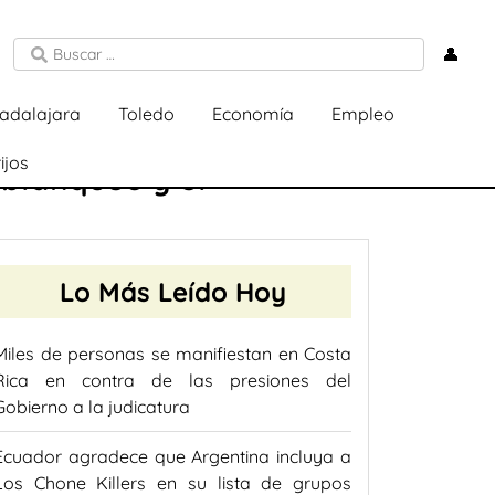
👤
adalajara
Toledo
Economía
Empleo
ijos
 blanqueo y el
Lo Más Leído Hoy
Miles de personas se manifiestan en Costa
Rica en contra de las presiones del
Gobierno a la judicatura
Ecuador agradece que Argentina incluya a
Los Chone Killers en su lista de grupos