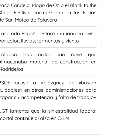
Paco Candela, Mägo de Oz o el Black to the
Stage Festival encabezarán en las Ferias
de San Mateo de Talavera
Casi toda España estará mañana en aviso
por calor, lluvias, tormentas y viento
Colapsa tras arder una nave que
almacenaba material de construcción en
Madridejos
PSOE acusa a Velázquez de «buscar
culpables» en otras administraciones para
«tapar su incompetencia y falta de trabajo»
UGT lamenta que la siniestralidad laboral
mortal continúe al alza en C-LM