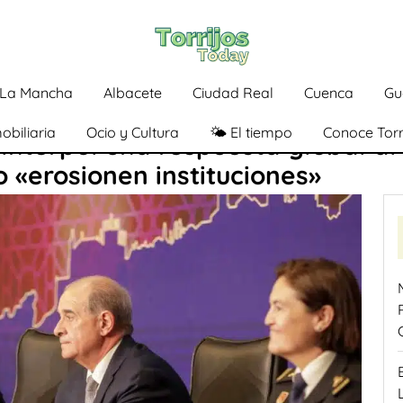
a-La Mancha
Albacete
Ciudad Real
Cuenca
Gu
obiliaria
Ocio y Cultura
🌤️ El tiempo
Conoce Torr
Interpol una respuesta global al
 «erosionen instituciones»