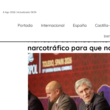
8 Ago 2026 | Actualizado 08:34
Portada
Internacional
España
Castill
Inm
Marlaska defiende ante 
narcotráfico para que no