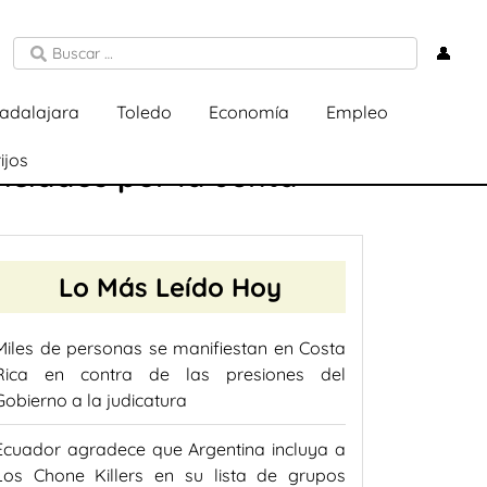
👤
adalajara
Toledo
Economía
Empleo
ijos
iciados por la Junta
Lo Más Leído Hoy
Miles de personas se manifiestan en Costa
Rica en contra de las presiones del
Gobierno a la judicatura
Ecuador agradece que Argentina incluya a
Los Chone Killers en su lista de grupos