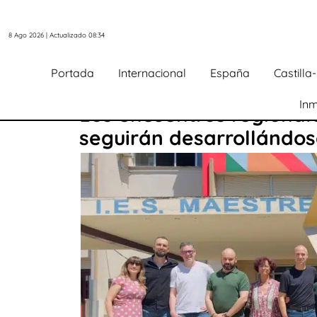
8 Ago 2026 | Actualizado 08:34
Portada
Internacional
España
Castill
Inm
Los encuentros regionale
seguirán desarrollándos