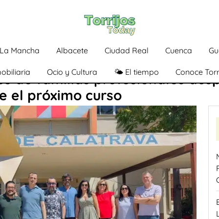
a-La Mancha
Albacete
Ciudad Real
Cuenca
Gu
obiliaria
Ocio y Cultura
🌤️ El tiempo
Conoce Torr
s de familias profesionales ausp
e el próximo curso