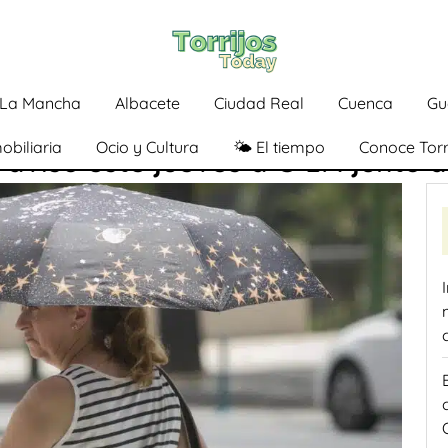
a-La Mancha
Albacete
Ciudad Real
Cuenca
Gu
obiliaria
Ocio y Cultura
🌤️ El tiempo
Conoce Torr
aviso este jueves a C-LM junto a