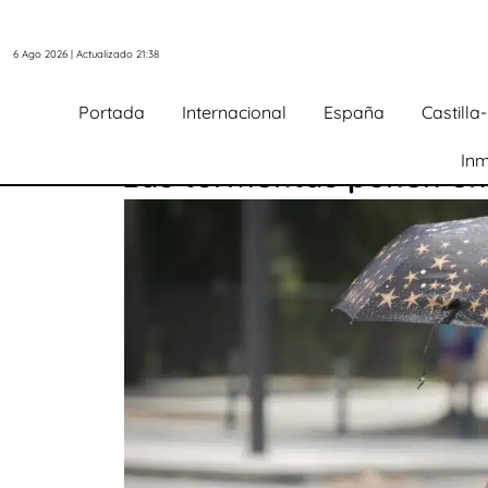
6 Ago 2026 | Actualizado 21:38
Portada
Internacional
España
Castill
Inm
Las tormentas ponen en 