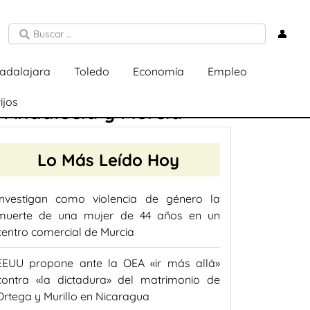
👤
adalajara
Toledo
Economía
Empleo
ijos
 Andalucía y Murcia
Lo Más Leído Hoy
Investigan como violencia de género la
muerte de una mujer de 44 años en un
centro comercial de Murcia
EEUU propone ante la OEA «ir más allá»
contra «la dictadura» del matrimonio de
Ortega y Murillo en Nicaragua