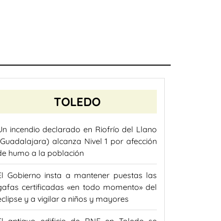
TOLEDO
Un incendio declarado en Riofrío del Llano
(Guadalajara) alcanza Nivel 1 por afección
de humo a la población
El Gobierno insta a mantener puestas las
gafas certificadas «en todo momento» del
eclipse y a vigilar a niños y mayores
El antiguo edificio de RNE en Toledo se