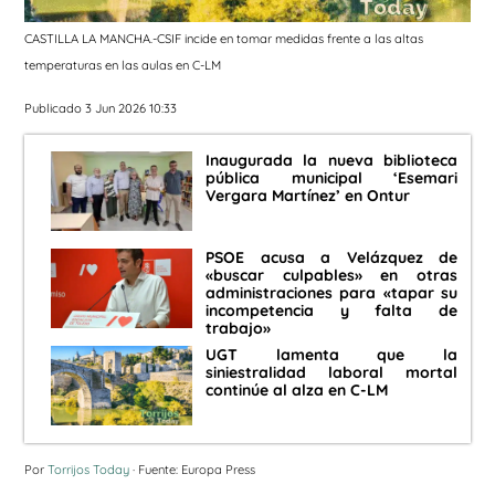
CASTILLA LA MANCHA.-CSIF incide en tomar medidas frente a las altas
temperaturas en las aulas en C-LM
Publicado 3 Jun 2026 10:33
Inaugurada la nueva biblioteca
pública municipal ‘Esemari
Vergara Martínez’ en Ontur
PSOE acusa a Velázquez de
«buscar culpables» en otras
administraciones para «tapar su
incompetencia y falta de
trabajo»
UGT lamenta que la
siniestralidad laboral mortal
continúe al alza en C-LM
Por
Torrijos Today
· Fuente: Europa Press