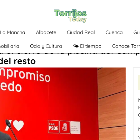
a-La Mancha
Albacete
Ciudad Real
Cuenca
Gu
obiliaria
Ocio y Cultura
🌤️ El tiempo
Conoce Torr
el cierre de la piscina del Camp
del resto