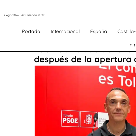
7 Ago 2026 | Actualizado 20:05
Portada
Internacional
España
Castill
Inm
PSOE de Toledo denuncia 
después de la apertura 