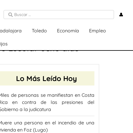
👤
adalajara
Toledo
Economía
Empleo
ijos
o Escolar ocho días
Lo Más Leído Hoy
Miles de personas se manifiestan en Costa
Rica en contra de las presiones del
Gobierno a la judicatura
Muere una persona en el incendio de una
vivienda en Foz (Lugo)