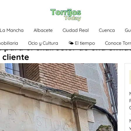
a-La Mancha
Albacete
Ciudad Real
Cuenca
Gu
obiliaria
Ocio y Cultura
🌤️ El tiempo
Conoce Torr
l para el exdirector de una enti
 cliente