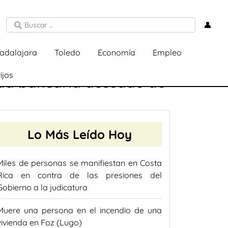
👤
adalajara
Toledo
Economía
Empleo
ijos
dad bancaria acusado de
Lo Más Leído Hoy
Miles de personas se manifiestan en Costa
Rica en contra de las presiones del
Gobierno a la judicatura
Muere una persona en el incendio de una
vivienda en Foz (Lugo)