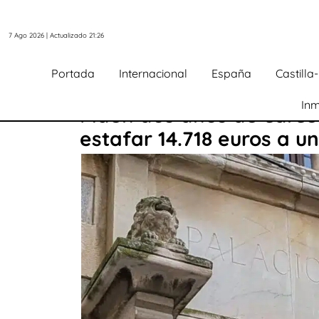
7 Ago 2026 | Actualizado 21:26
Portada
Internacional
España
Castill
Inm
Piden dos años de cárce
estafar 14.718 euros a un