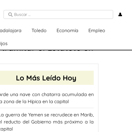
👤
adalajara
Toledo
Economía
Empleo
ijos
 tramitar el Estatuto en
Lo Más Leído Hoy
Arde una nave con chatarra acumulada en
la zona de la Hípica en la capital
La guerra de Yemen se recrudece en Marib,
el reducto del Gobierno más próximo a la
capital