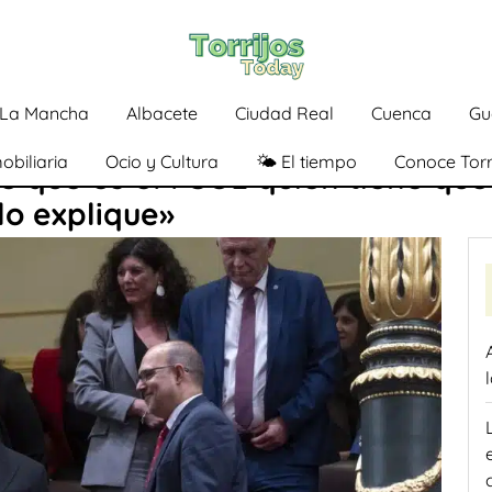
a-La Mancha
Albacete
Ciudad Real
Cuenca
Gu
obiliaria
Ocio y Cultura
🌤️ El tiempo
Conoce Torr
e que es el PSOE quien tiene que
lo explique»