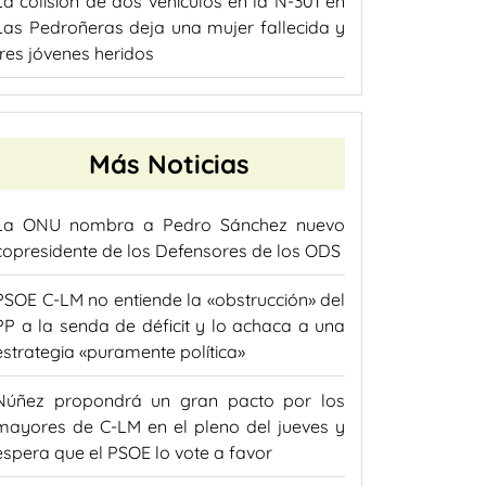
La colisión de dos vehículos en la N-301 en
Las Pedroñeras deja una mujer fallecida y
tres jóvenes heridos
Más Noticias
La ONU nombra a Pedro Sánchez nuevo
copresidente de los Defensores de los ODS
PSOE C-LM no entiende la «obstrucción» del
PP a la senda de déficit y lo achaca a una
estrategia «puramente política»
Núñez propondrá un gran pacto por los
mayores de C-LM en el pleno del jueves y
espera que el PSOE lo vote a favor