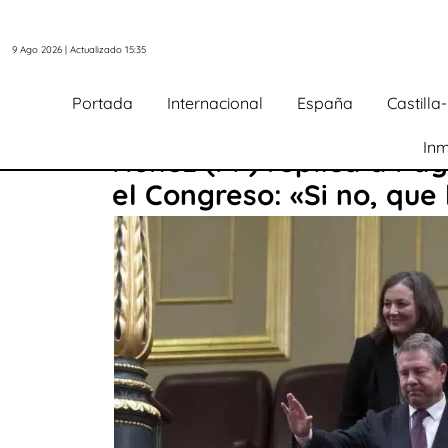
9 Ago 2026 | Actualizado 15:35
Portada
Internacional
España
Castill
Inm
Núñez (PP) replica a Pag
el Congreso: «Si no, que 