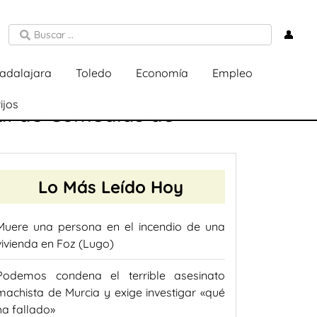
👤
adalajara
Toledo
Economía
Empleo
ijos
ral de Comedias de
Lo Más Leído Hoy
Muere una persona en el incendio de una
vivienda en Foz (Lugo)
Podemos condena el terrible asesinato
machista de Murcia y exige investigar «qué
ha fallado»