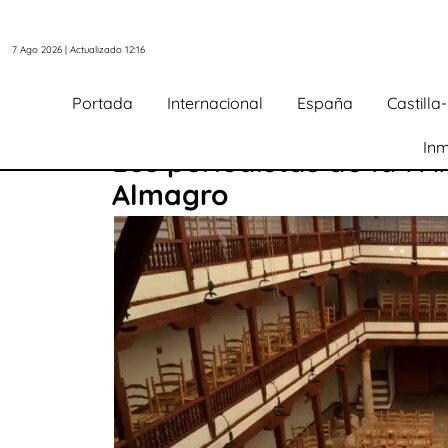
7 Ago 2026 | Actualizado 12:16
Portada
Internacional
España
Castill
Inm
Los periodistas de la F
Almagro