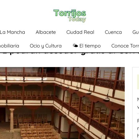
a-La Mancha
Albacete
Ciudad Real
Cuenca
Gu
obiliaria
Ocio y Cultura
🌤️ El tiempo
Conoce Torr
APE podrán acceder gratis al Cor