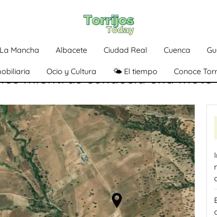
a-La Mancha
Albacete
Ciudad Real
Cuenca
Gu
obiliaria
Ocio y Cultura
🌤️ El tiempo
Conoce Torr
ños mientras conducía una moto e