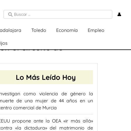
👤
adalajara
Toledo
Economía
Empleo
ijos
n el circuito de
Lo Más Leído Hoy
Investigan como violencia de género la
muerte de una mujer de 44 años en un
centro comercial de Murcia
EEUU propone ante la OEA «ir más allá»
contra «la dictadura» del matrimonio de