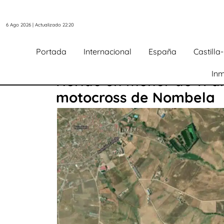
6 Ago 2026 | Actualizado 22:20
Portada
Internacional
España
Castill
Inm
Herido un menor de 11 a
motocross de Nombela