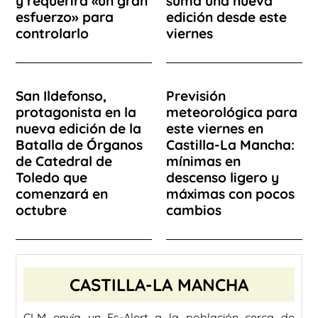
y requerirá «un gran
suma una nueva
esfuerzo» para
edición desde este
controlarlo
viernes
San Ildefonso,
Previsión
protagonista en la
meteorológica para
nueva edición de la
este viernes en
Batalla de Órganos
Castilla-La Mancha:
de Catedral de
mínimas en
Toledo que
descenso ligero y
comenzará en
máximas con pocos
octubre
cambios
CASTILLA-LA MANCHA
CLM envía un Es-Alert a la población cerca de