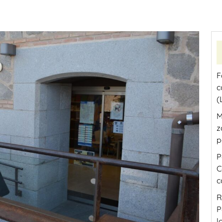
F
c
(
M
z
p
P
C
c
R
P
l