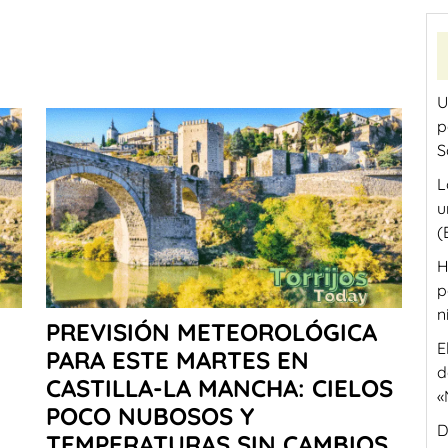
U
p
S
L
u
(
H
p
n
PREVISIÓN METEOROLÓGICA
E
PARA ESTE MARTES EN
d
CASTILLA-LA MANCHA: CIELOS
«
POCO NUBOSOS Y
D
TEMPERATURAS SIN CAMBIOS