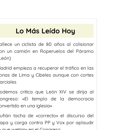
Lo Más Leído Hoy
allece un ciclista de 80 años al colisionar
on un camión en Roperuelos del Páramo
León)
adrid empieza a recuperar el tráfico en las
onas de Lima y Cibeles aunque con cortes
arciales
odemos critica que León XIV se dirija al
ongreso: «El templo de la democracia
onvertido en una iglesia»
ufián tacha de «correcto» el discurso del
apa y carga contra PP y Vox por aplaudir
o que «vetan» en el Congreso