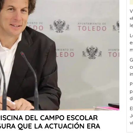
V
«
l
L
e
m
G
c
i
P
p
d
E
J
PISCINA DEL CAMPO ESCOLAR
v
GURA QUE LA ACTUACIÓN ERA