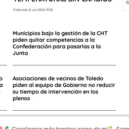
q
Publicado 8 Jun 2026 19:30
Municipios bajo la gestión de la CHT
piden quitar competencias a la
Confederación para pasarlas a la
Junta
io
Asociaciones de vecinos de Toledo
la
piden al equipo de Gobierno no reducir
s
su tiempo de intervención en los
plenos
️💲 Gasolineras más baratas cerca de mí
🐍 Farm