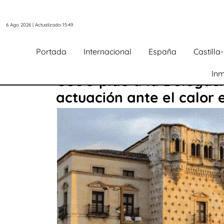
6 Ago 2026 | Actualizado 15:49
Portada
Internacional
España
Castill
Inm
CCOO pide a la Delegaci
actuación ante el calor 