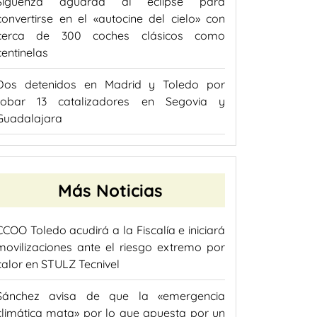
Sigüenza aguarda al eclipse para
convertirse en el «autocine del cielo» con
cerca de 300 coches clásicos como
centinelas
Dos detenidos en Madrid y Toledo por
robar 13 catalizadores en Segovia y
Guadalajara
Más Noticias
CCOO Toledo acudirá a la Fiscalía e iniciará
movilizaciones ante el riesgo extremo por
calor en STULZ Tecnivel
Sánchez avisa de que la «emergencia
climática mata» por lo que apuesta por un