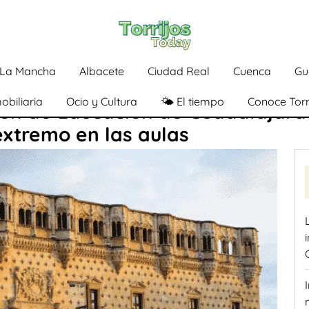
a-La Mancha
Albacete
Ciudad Real
Cuenca
Gu
obiliaria
Ocio y Cultura
🌤️ El tiempo
Conoce Torr
ón de Educación de Guadalajara
extremo en las aulas