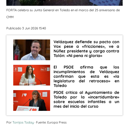
FORTA celebra su Junta General en Toledo en el marco del 25 aniversario de
CMM
Publicado 3 Jun 2026 15:40
Velázquez defiende su pacto con
Vox pese a «fricciones», ve a
Núñez presidente y carga contra
Tolón: «Ni pena ni gloria»
El PSOE afirma que los
incumplimientos de Velázquez
confirman que esta es «la
legislatura del retroceso» en
Toledo
PSOE critica al Ayuntamiento de
Toledo por la «incertidumbre»
sobre escuelas infantiles a un
mes del inicio del curso
Por
Torrijos Today
· Fuente: Europa Press