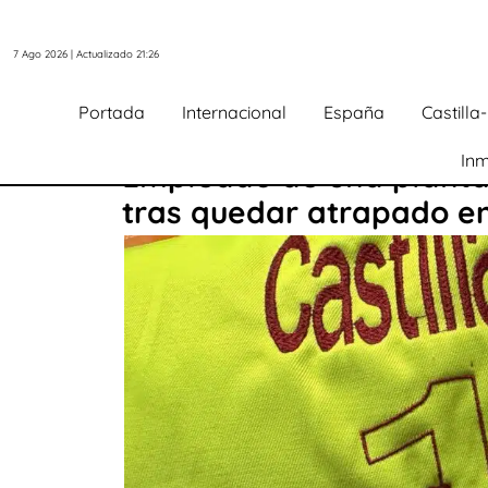
7 Ago 2026 | Actualizado 21:26
Portada
Internacional
España
Castill
Inm
Empleado de una planta 
tras quedar atrapado en