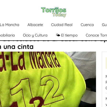
a-La Mancha
Albacete
Ciudad Real
Cuenca
Gu
obiliaria
Ocio y Cultura
🌤️ El tiempo
Conoce Torr
de residuos de El Casar sufre a
 una cinta