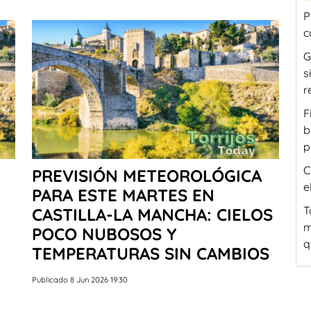
P
c
G
s
r
F
b
p
C
PREVISIÓN METEOROLÓGICA
e
PARA ESTE MARTES EN
T
CASTILLA-LA MANCHA: CIELOS
m
POCO NUBOSOS Y
q
TEMPERATURAS SIN CAMBIOS
Publicado 8 Jun 2026 19:30