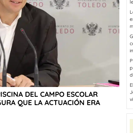
l
L
e
m
G
c
i
P
p
d
E
J
PISCINA DEL CAMPO ESCOLAR
v
GURA QUE LA ACTUACIÓN ERA