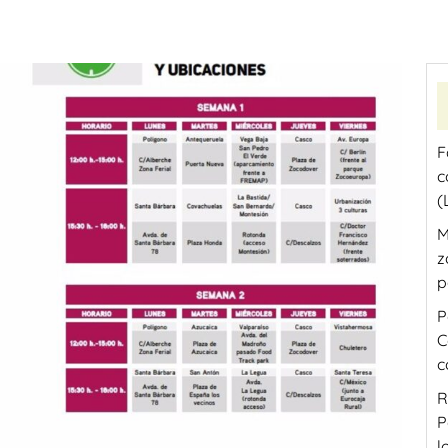
F
c
(
M
z
p
P
C
c
R
P
l