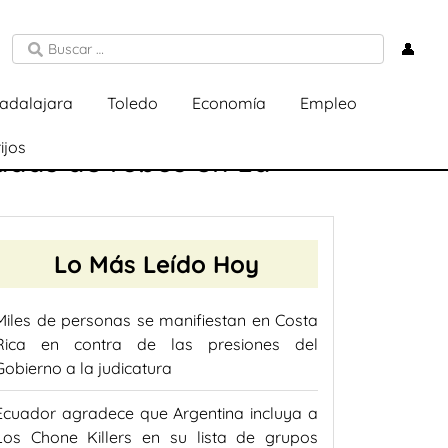
👤
adalajara
Toledo
Economía
Empleo
ijos
sadas de robos en La
Lo Más Leído Hoy
Miles de personas se manifiestan en Costa
Rica en contra de las presiones del
Gobierno a la judicatura
Ecuador agradece que Argentina incluya a
Los Chone Killers en su lista de grupos