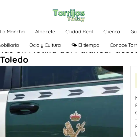
a-La Mancha
Albacete
Ciudad Real
Cuenca
Gu
obiliaria
Ocio y Cultura
🌤️ El tiempo
Conoce Torr
nas en Motilla del Palancar acu
 Toledo