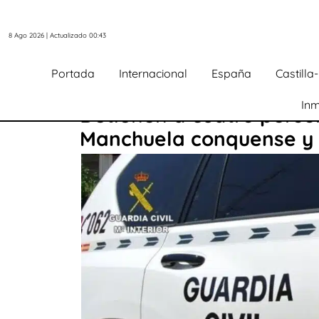
8 Ago 2026 | Actualizado 00:43
Portada
Internacional
España
Castill
Inm
Detienen a cuatro perso
Manchuela conquense y