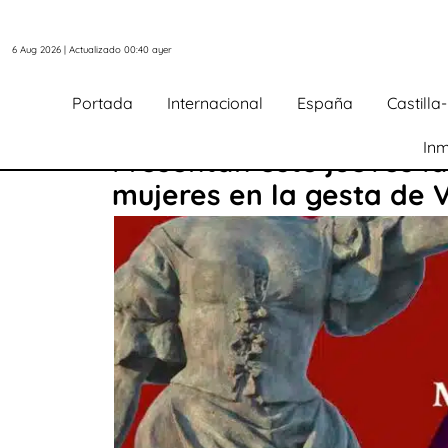
6 Aug 2026 | Actualizado 00:40 ayer
Portada
Internacional
España
Castill
Inm
Presentan este jueves la
mujeres en la gesta de 