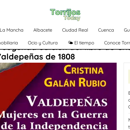
a-La Mancha
Albacete
Ciudad Real
Cuenca
Gu
obiliaria
Ocio y Cultura
🌤️ El tiempo
Conoce Torr
 segunda edición del libro de Cri
Valdepeñas de 1808