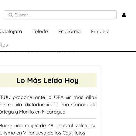
👤
adalajara
Toledo
Economía
Empleo
ijos
stina Galán sobre las
Lo Más Leído Hoy
EEUU propone ante la OEA «ir más allá»
contra «la dictadura» del matrimonio de
Ortega y Murillo en Nicaragua
Muere una mujer de 48 años al volcar su
turismo en Villanueva de los Castillejos