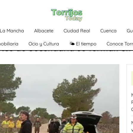
a-La Mancha
Albacete
Ciudad Real
Cuenca
Gu
obiliaria
Ocio y Cultura
🌤️ El tiempo
Conoce Torr
antes de Secundaria se forman en