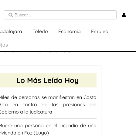
👤
adalajara
Toledo
Economía
Empleo
ijos
 la convivencia con
Lo Más Leído Hoy
Miles de personas se manifiestan en Costa
Rica en contra de las presiones del
Gobierno a la judicatura
Muere una persona en el incendio de una
vivienda en Foz (Lugo)