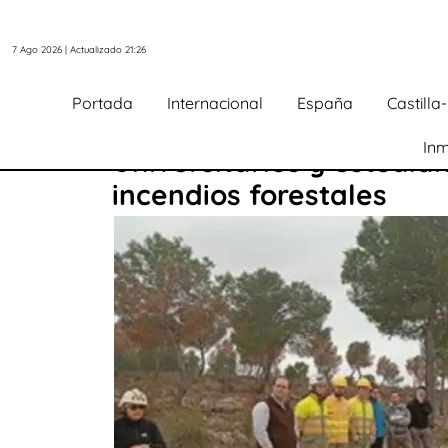
7 Ago 2026 | Actualizado 21:26
Portada
Internacional
España
Castill
Inm
Universitarios y estudi
incendios forestales