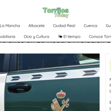
a-La Mancha
Albacete
Ciudad Real
Cuenca
Gu
obiliaria
Ocio y Cultura
🌤️ El tiempo
Conoce Torr
6 años en La Roda en relación c