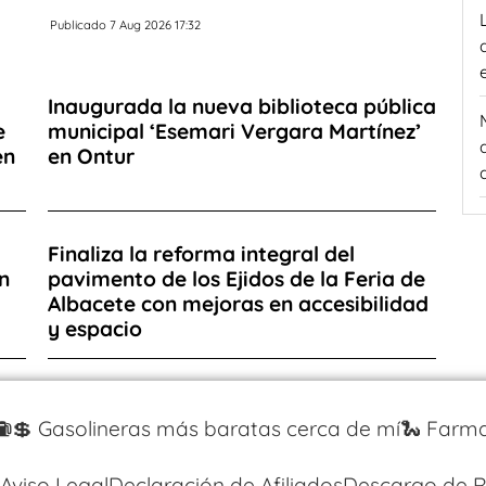
Publicado 7 Aug 2026 17:32
Inaugurada la nueva biblioteca pública
e
municipal ‘Esemari Vergara Martínez’
en
en Ontur
Finaliza la reforma integral del
n
pavimento de los Ejidos de la Feria de
Albacete con mejoras en accesibilidad
y espacio
⛽️💲 Gasolineras más baratas cerca de mí
🐍 Farma
Aviso Legal
Declaración de Afiliados
Descargo de R