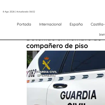
8 Ago 2026 | Actualizado 06:02
Portada
Internacional
España
Castill
Inm
Detenido un hombre de 4
compañero de piso