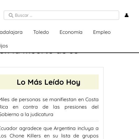
👤
adalajara
Toledo
Economía
Empleo
ijos
on la muerte de su
Lo Más Leído Hoy
Miles de personas se manifiestan en Costa
Rica en contra de las presiones del
Gobierno a la judicatura
Ecuador agradece que Argentina incluya a
Los Chone Killers en su lista de grupos