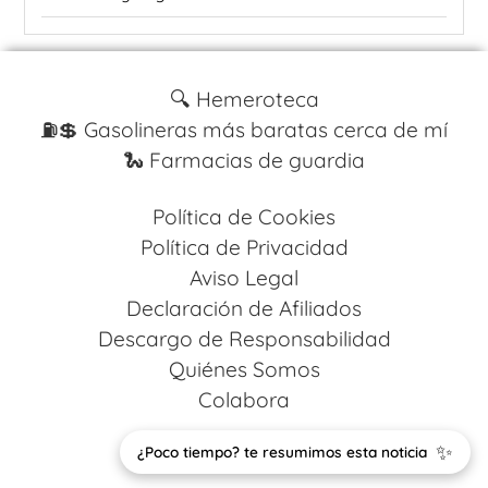
🔍 Hemeroteca
⛽️💲 Gasolineras más baratas cerca de mí
🐍 Farmacias de guardia
Política de Cookies
Política de Privacidad
Aviso Legal
Declaración de Afiliados
Descargo de Responsabilidad
Quiénes Somos
Colabora
Design by
Codestack Solutions
✨
¿Poco tiempo? te resumimos esta noticia