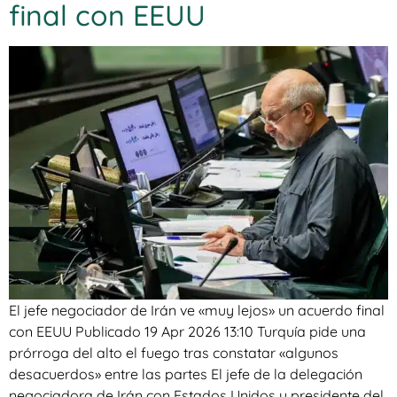
final con EEUU
El jefe negociador de Irán ve «muy lejos» un acuerdo final
con EEUU Publicado 19 Apr 2026 13:10 Turquía pide una
prórroga del alto el fuego tras constatar «algunos
desacuerdos» entre las partes El jefe de la delegación
negociadora de Irán con Estados Unidos y presidente del