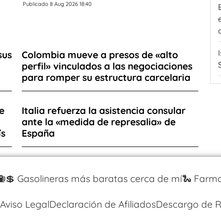
Publicado 8 Aug 2026 18:40
sus
Colombia mueve a presos de «alto
perfil» vinculados a las negociaciones
para romper su estructura carcelaria
e
Italia refuerza la asistencia consular
ante la «medida de represalia» de
ís
España
⛽️💲 Gasolineras más baratas cerca de mí
🐍 Farma
Aviso Legal
Declaración de Afiliados
Descargo de R