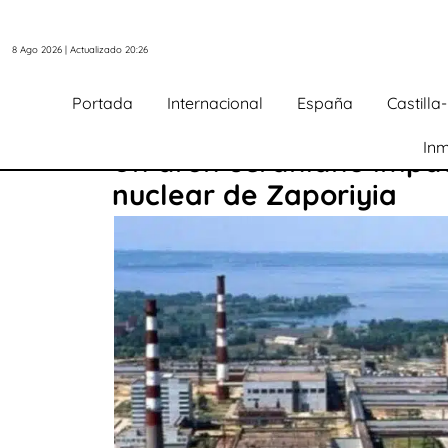
8 Ago 2026 | Actualizado 20:26
Portada
Internacional
España
Castill
Inm
Un dron ucraniano impact
nuclear de Zaporiyia