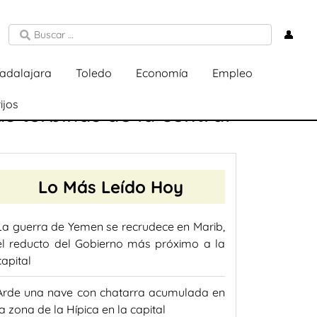
👤
adalajara
Toledo
Economía
Empleo
ijos
s turbinas de la central
Lo Más Leído Hoy
La guerra de Yemen se recrudece en Marib,
el reducto del Gobierno más próximo a la
capital
Arde una nave con chatarra acumulada en
la zona de la Hípica en la capital