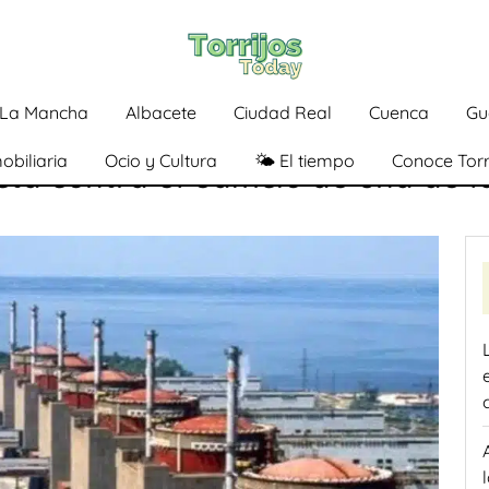
a-La Mancha
Albacete
Ciudad Real
Cuenca
Gu
obiliaria
Ocio y Cultura
🌤️ El tiempo
Conoce Torr
a contra el edificio de una de la