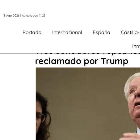
8 Ago 2026 | Actualizado 11:23
Portada
Internacional
España
Castill
Inm
Tres senadores republic
reclamado por Trump