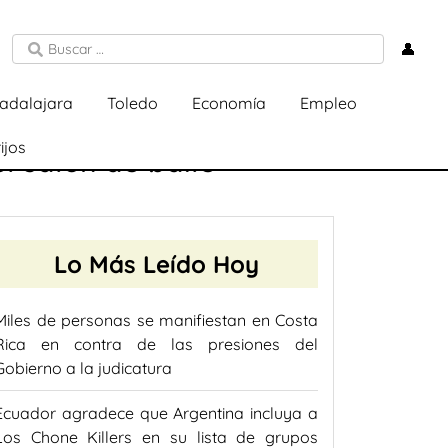
👤
adalajara
Toledo
Economía
Empleo
ijos
l salón de baile
Lo Más Leído Hoy
Miles de personas se manifiestan en Costa
Rica en contra de las presiones del
Gobierno a la judicatura
Ecuador agradece que Argentina incluya a
Los Chone Killers en su lista de grupos