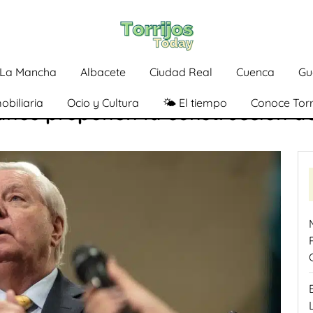
a-La Mancha
Albacete
Ciudad Real
Cuenca
Gu
obiliaria
Ocio y Cultura
🌤️ El tiempo
Conoce Torr
anos proponen la construcción de