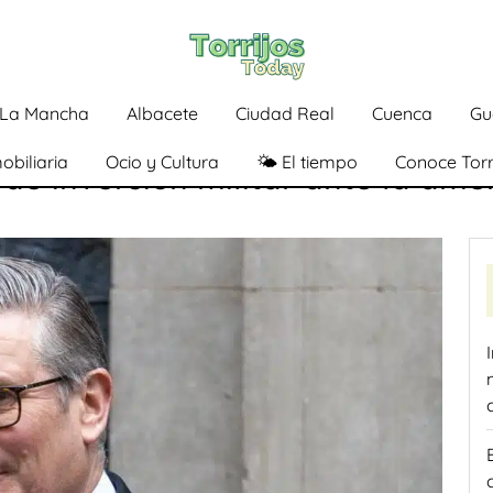
a-La Mancha
Albacete
Ciudad Real
Cuenca
Gu
obiliaria
Ocio y Cultura
🌤️ El tiempo
Conoce Torr
de inversión militar ante la am