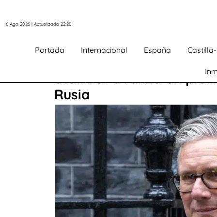
6 Ago 2026 | Actualizado 22:20
Portada
Internacional
España
Castill
Inm
Starmer avanza un plan 
Rusia