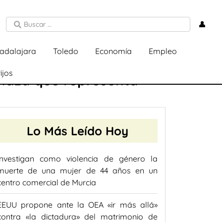
👤
adalajara
Toledo
Economía
Empleo
ijos
enaza que representa
Lo Más Leído Hoy
Investigan como violencia de género la
muerte de una mujer de 44 años en un
centro comercial de Murcia
EEUU propone ante la OEA «ir más allá»
contra «la dictadura» del matrimonio de