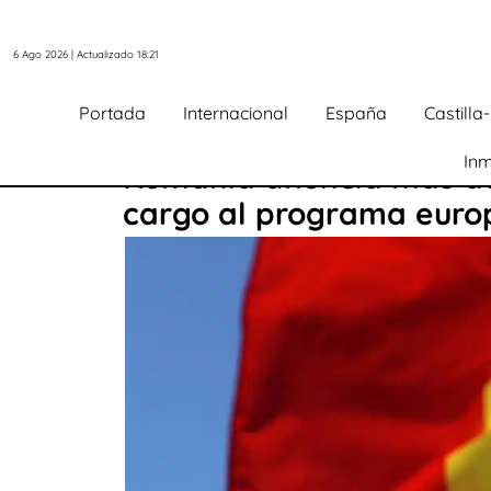
6 Ago 2026 | Actualizado 18:21
Portada
Internacional
España
Castill
Inm
Rumanía anuncia más de 
cargo al programa euro