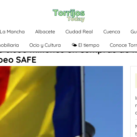
a-La Mancha
Albacete
Ciudad Real
Cuenca
Gu
obiliaria
Ocio y Cultura
🌤️ El tiempo
Conoce Torr
6.600 millones en compras de ma
peo SAFE