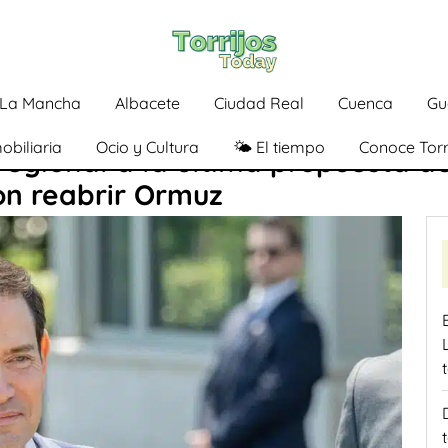
a-La Mancha
Albacete
Ciudad Real
Cuenca
Gu
obiliaria
Ocio y Cultura
🌤️ El tiempo
Conoce Torr
egional a la última propuesta de
n reabrir Ormuz