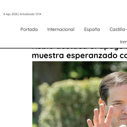
8 Ago 2026 | Actualizado 12:14
Portada
Internacional
España
Castill
Inm
Rubio destaca el apoyo r
muestra esperanzado co