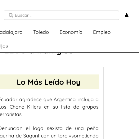
👤
adalajara
Toledo
Economía
Empleo
ijos
 EEUU a Irán y se
Lo Más Leído Hoy
Ecuador agradece que Argentina incluya a
Los Chone Killers en su lista de grupos
terroristas
Denuncian el logo sexista de una peña
taurina de Sagunt con un toro «sometiendo