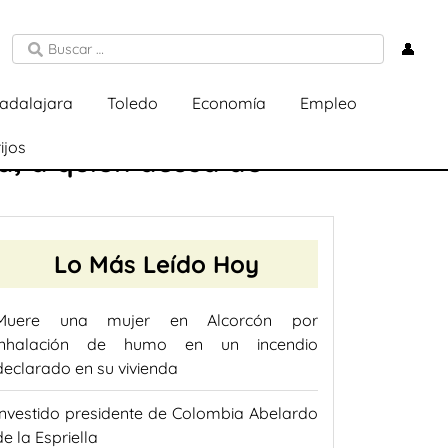
👤
adalajara
Toledo
Economía
Empleo
ijos
á, a quien acusa de
Lo Más Leído Hoy
Muere una mujer en Alcorcón por
inhalación de humo en un incendio
declarado en su vivienda
Investido presidente de Colombia Abelardo
de la Espriella