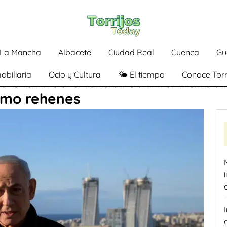
a-La Mancha
Albacete
Ciudad Real
Cuenca
Gu
obiliaria
Ocio y Cultura
🌤️ El tiempo
Conoce Torr
 a unirse a Israel contra Hezbol
omo rehenes