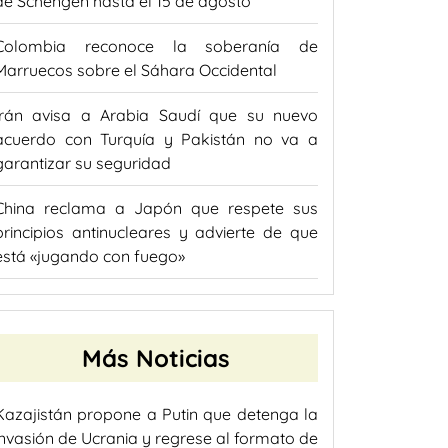
de Schengen hasta el 15 de agosto
Colombia reconoce la soberanía de
Marruecos sobre el Sáhara Occidental
Irán avisa a Arabia Saudí que su nuevo
acuerdo con Turquía y Pakistán no va a
garantizar su seguridad
China reclama a Japón que respete sus
principios antinucleares y advierte de que
está «jugando con fuego»
Más Noticias
Kazajistán propone a Putin que detenga la
invasión de Ucrania y regrese al formato de