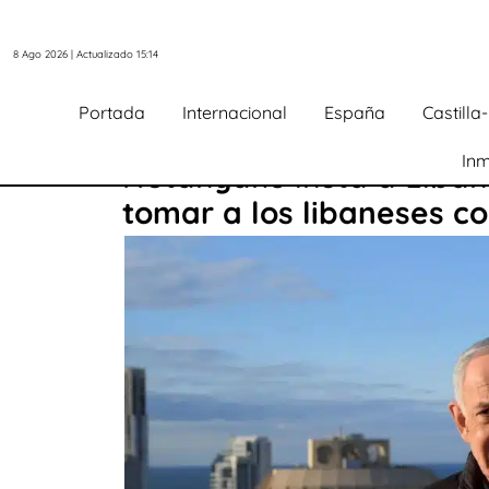
8 Ago 2026 | Actualizado 15:14
Portada
Internacional
España
Castill
Inm
Netanyahu insta a Líbano
tomar a los libaneses c