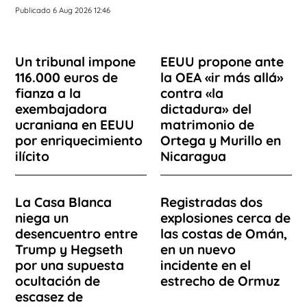
Publicado 6 Aug 2026 12:46
Un tribunal impone
EEUU propone ante
116.000 euros de
la OEA «ir más allá»
fianza a la
contra «la
exembajadora
dictadura» del
ucraniana en EEUU
matrimonio de
por enriquecimiento
Ortega y Murillo en
ilícito
Nicaragua
La Casa Blanca
Registradas dos
niega un
explosiones cerca de
desencuentro entre
las costas de Omán,
Trump y Hegseth
en un nuevo
por una supuesta
incidente en el
ocultación de
estrecho de Ormuz
escasez de