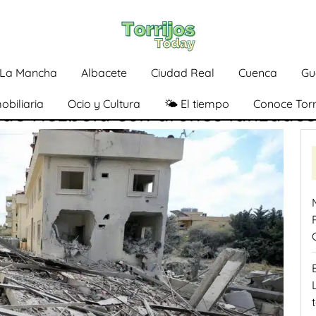
a-La Mancha
Albacete
Ciudad Real
Cuenca
Gu
obiliaria
Ocio y Cultura
🌤️ El tiempo
Conoce Torr
 de Hezbolá con drones lanzado