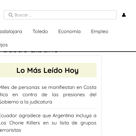
👤
adalajara
Toledo
Economía
Empleo
ijos
s desde Líbano
Lo Más Leído Hoy
Miles de personas se manifiestan en Costa
Rica en contra de las presiones del
Gobierno a la judicatura
Ecuador agradece que Argentina incluya a
Los Chone Killers en su lista de grupos
terroristas